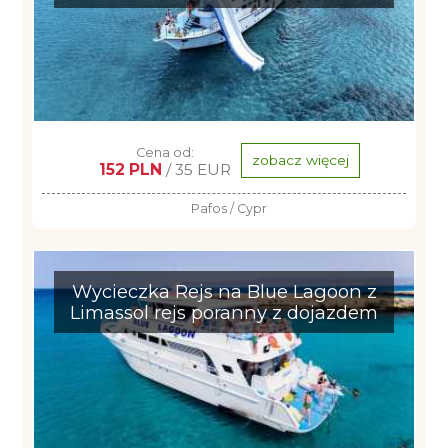
Cena od:
zobacz więcej
152 PLN
/ 35 EUR
Pafos / Cypr
Wycieczka Rejs na Blue Lagoon z
Limassol rejs poranny z dojazdem