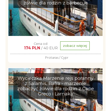
żółwie dla rodzin z barbecue
Cena od:
zobacz więcej
174 PLN
/ 40 EUR
Protaras / Cypr
Wycieczka Marzenie rejs poranny
z Salamis, Bafra - marzenie
zobaczyć żółwie dla rodzin z Cape
Greco i Larnaką