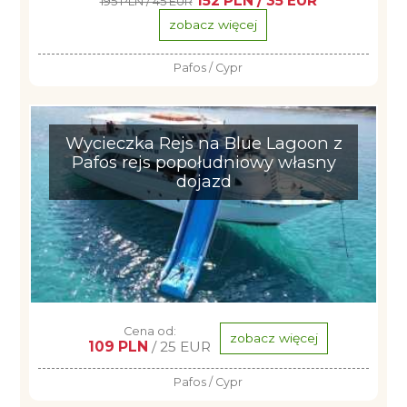
152 PLN / 35 EUR
195 PLN / 45 EUR
zobacz więcej
Pafos / Cypr
Wycieczka Rejs na Blue Lagoon z
Pafos rejs popołudniowy własny
dojazd
Cena od:
zobacz więcej
109 PLN
/ 25 EUR
Pafos / Cypr