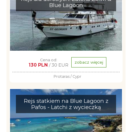
Blue Lagoon
Cena od:
zobacz więcej
130 PLN
/ 30 EUR
Protaras / Cypr
Rejs statkiem na Blue Lagoon z
Pafos - Latchi z wycieczką