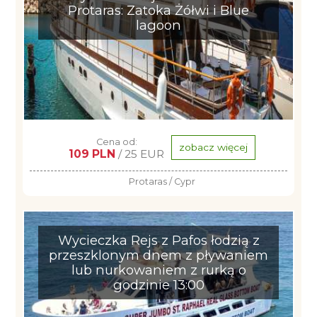
Protaras: Zatoka Żółwi i Blue
lagoon
Cena od:
zobacz więcej
109 PLN
/ 25 EUR
Protaras / Cypr
Wycieczka Rejs z Pafos łodzią z
przeszklonym dnem z pływaniem
lub nurkowaniem z rurką o
godzinie 13:00