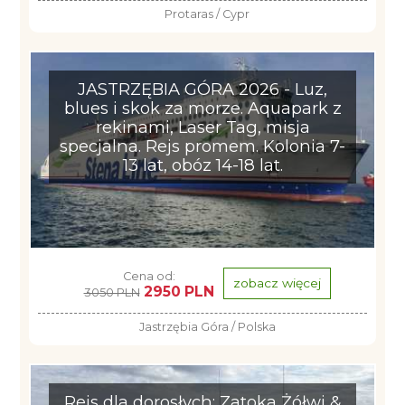
Protaras / Cypr
JASTRZĘBIA GÓRA 2026 - Luz,
blues i skok za morze. Aquapark z
rekinami, Laser Tag, misja
specjalna. Rejs promem. Kolonia 7-
13 lat, obóz 14-18 lat.
Cena od:
zobacz więcej
2950 PLN
3050 PLN
Jastrzębia Góra / Polska
Rejs dla dorosłych: Zatoka Żółwi &