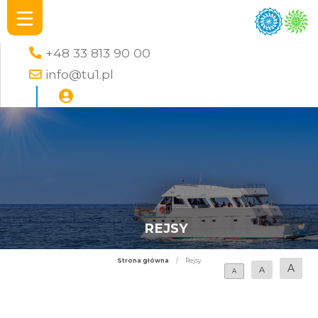
+48 33 813 90 00
info@tu1.pl
REJSY
Strona główna
/
Rejsy
A
A
A