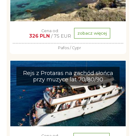
Cena od:
zobacz więcej
326 PLN
/ 75 EUR
Pafos / Cypr
Rejs z Protaras na zachód słońca
przy muzyce lat 70/80/90
Cena od: