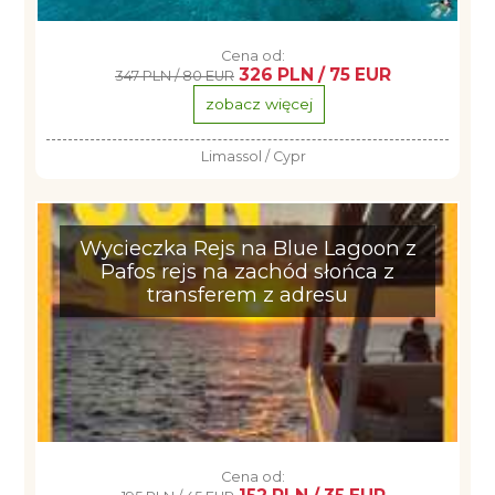
Cena od:
326 PLN / 75 EUR
347 PLN / 80 EUR
zobacz więcej
Limassol / Cypr
Wycieczka Rejs na Blue Lagoon z
Pafos rejs na zachód słońca z
transferem z adresu
Cena od: