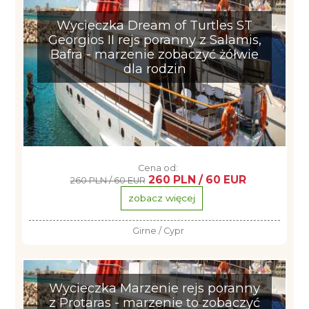
Wycieczka Dream of Turtles ST
Georgios II rejs poranny z Salamis,
Bafra - marzenie zobaczyć żółwie
dla rodzin
Cena od:
260 PLN / 60 EUR
260 PLN / 60 EUR
zobacz więcej
Girne / Cypr
Wycieczka Marzenie rejs poranny
z Protaras - marzenie to zobaczyć