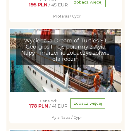
zobacz więcej
195 PLN
/ 45 EUR
Protaras / Cypr
Wycieczka Dream of Turtles ST
Georgios II rejs poranny z Ayia
Napy - marzenie zobaczyć żółwie
dla rodzin
Cena od:
zobacz więcej
178 PLN
/ 41 EUR
Ayia Napa / Cypr