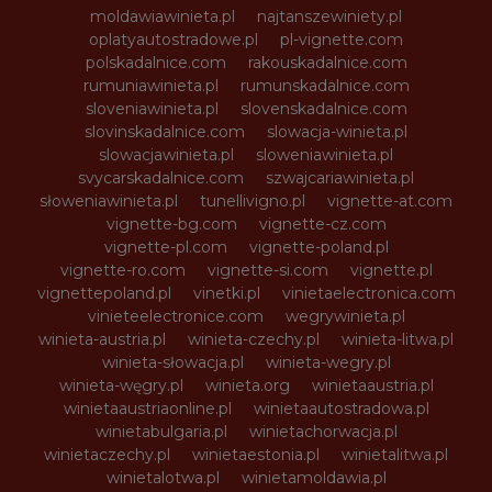
moldawiawinieta.pl
najtanszewiniety.pl
oplatyautostradowe.pl
pl-vignette.com
polskadalnice.com
rakouskadalnice.com
rumuniawinieta.pl
rumunskadalnice.com
sloveniawinieta.pl
slovenskadalnice.com
slovinskadalnice.com
slowacja-winieta.pl
slowacjawinieta.pl
sloweniawinieta.pl
svycarskadalnice.com
szwajcariawinieta.pl
słoweniawinieta.pl
tunellivigno.pl
vignette-at.com
vignette-bg.com
vignette-cz.com
vignette-pl.com
vignette-poland.pl
vignette-ro.com
vignette-si.com
vignette.pl
vignettepoland.pl
vinetki.pl
vinietaelectronica.com
vinieteelectronice.com
wegrywinieta.pl
winieta-austria.pl
winieta-czechy.pl
winieta-litwa.pl
winieta-słowacja.pl
winieta-wegry.pl
winieta-węgry.pl
winieta.org
winietaaustria.pl
winietaaustriaonline.pl
winietaautostradowa.pl
winietabulgaria.pl
winietachorwacja.pl
winietaczechy.pl
winietaestonia.pl
winietalitwa.pl
winietalotwa.pl
winietamoldawia.pl