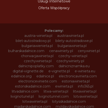
Usługi Internetowe
Oferta Współpracy
Polecamy:
austria-winieta.pl
austriawinieta.pl
bilet-autostradowy.pl
bilety-autostradowe.pl
bulgariawienieta.pl
bulgariawinieta.pl
bulharskadalnice.com
cenawiniety.pl
cenywiniet.pl
chorwacjawinieta.pl
czechy-winieta.pl
czechywinieta.pl
czechywiniety.pl
dalnicnipoplatky.com
dalnicniznamka.eu
digital-vignette.de
e-vignette.pl
e-winieta.eu
edalnice.org
edalnice.pl
electronicavinieta.com
electroniceviniete.com
estoniawinieta.pl
estonskadalnice.com
ewinieta.pl
info365.pl
litvadalnice.com
litwa-winieta.pl
litwawinieta.pl
livignotunel.pl
livignotunnel.com
lotvawinieta.pl
lotwawinieta.pl
lotysskadalnice.com
madarskadalnice.com
moldavskadalnice.com