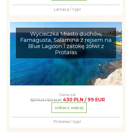
Larnaca / Cypr
Wycieczka Miasto duchów,
Famagusta, Salamina z rejsem na
Blue Lagoon i zatokę żółwi z
Protaras
Cena od:
430 PLN / 99 EUR
521 PLN / 120 EUR
zobacz więcej
Protaras / Cypr