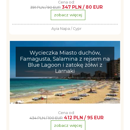
Cena od:
347 PLN / 80 EUR
391 PLN / 90 EUR
zobacz więcej
Ayia Napa / Cypr
Wycieczka Miasto duchów,
Famagusta, Salamina z rejsem na
Blue Lagoon i zatokę żółwi z
Larnaki
Cena od:
412 PLN / 95 EUR
434 PLN / 100 EUR
zobacz więcej