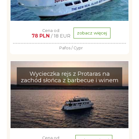
Cena od:
zobacz więcej
78 PLN
/ 18 EUR
Pafos / Cypr
Wycieczka rejs z Protaras na
zachód słońca z barbecue i winem
Cena od: