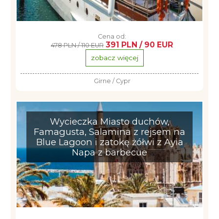
Cena od:
391 PLN / 90 EUR
478 PLN / 110 EUR
zobacz więcej
Girne / Cypr
Wycieczka Miasto duchów,
Famagusta, Salamina z rejsem na
Blue Lagoon i zatokę żółwi z Ayia
Napa z barbecue