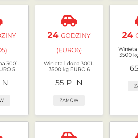
24
24
ZINY
GODZINY
Winieta
5)
(EURO6)
3500 k
ba 3001-
Winieta 1 doba 3001-
6
EURO 5
3500 kg EURO 6
LN
55 PLN
Z
ÓW
ZAMÓW