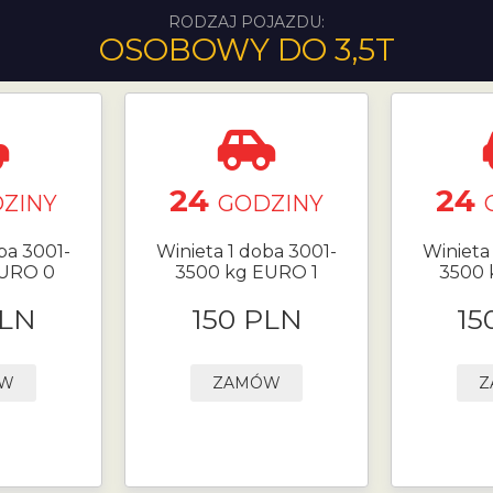
RODZAJ POJAZDU:
OSOBOWY DO 3,5T
24
24
ZINY
GODZINY
ba 3001-
Winieta 1 doba 3001-
Winieta
EURO 0
3500 kg EURO 1
3500 
PLN
150 PLN
15
ÓW
ZAMÓW
Z