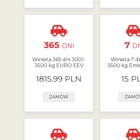
365
7
DNI
D
Winieta 365 dni 3001-
Winieta 7 d
3500 kg EURO EEV
3500 kg Emis
1815.99 PLN
15 P
ZAMÓW
ZAM