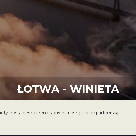
ŁOTWA - WINIETA
iety, zostaniesz przeniesiony na naszą stronę partnerską.