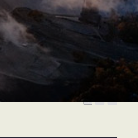
A
A
A