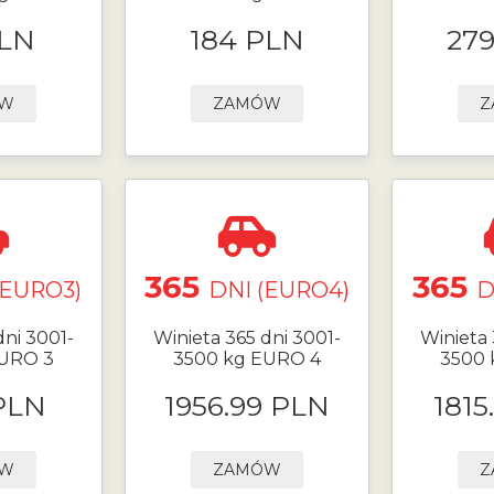
PLN
184 PLN
27
ÓW
ZAMÓW
Z
365
365
(EURO3)
DNI (EURO4)
D
dni 3001-
Winieta 365 dni 3001-
Winieta 
EURO 3
3500 kg EURO 4
3500 
PLN
1956.99 PLN
1815
ÓW
ZAMÓW
Z