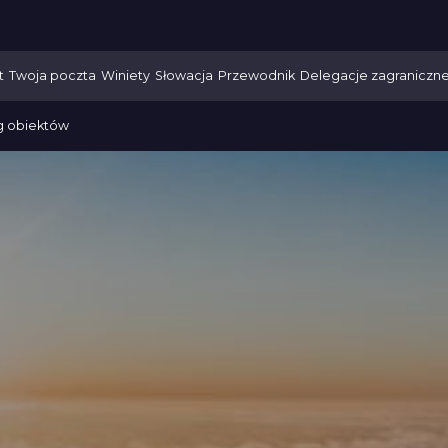
t
Twoja poczta
Winiety
Słowacja
Przewodnik
Delegacje zagraniczn
g obiektów