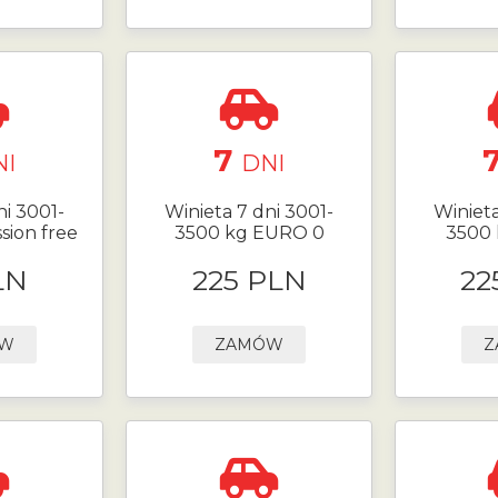
7
NI
DNI
ni 3001-
Winieta 7 dni 3001-
Winieta
sion free
3500 kg EURO 0
3500 
LN
225 PLN
22
ÓW
ZAMÓW
Z