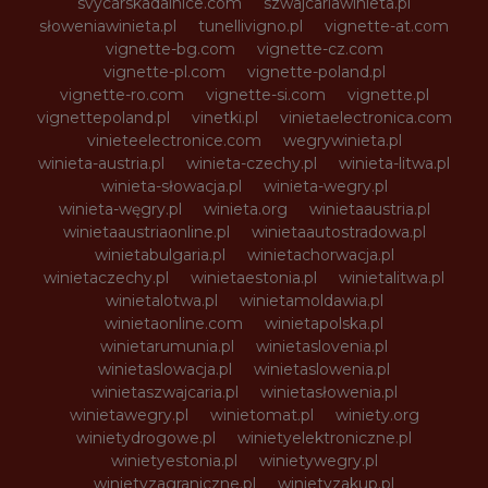
svycarskadalnice.com
szwajcariawinieta.pl
słoweniawinieta.pl
tunellivigno.pl
vignette-at.com
vignette-bg.com
vignette-cz.com
vignette-pl.com
vignette-poland.pl
vignette-ro.com
vignette-si.com
vignette.pl
vignettepoland.pl
vinetki.pl
vinietaelectronica.com
vinieteelectronice.com
wegrywinieta.pl
winieta-austria.pl
winieta-czechy.pl
winieta-litwa.pl
winieta-słowacja.pl
winieta-wegry.pl
winieta-węgry.pl
winieta.org
winietaaustria.pl
winietaaustriaonline.pl
winietaautostradowa.pl
winietabulgaria.pl
winietachorwacja.pl
winietaczechy.pl
winietaestonia.pl
winietalitwa.pl
winietalotwa.pl
winietamoldawia.pl
winietaonline.com
winietapolska.pl
winietarumunia.pl
winietaslovenia.pl
winietaslowacja.pl
winietaslowenia.pl
winietaszwajcaria.pl
winietasłowenia.pl
winietawegry.pl
winietomat.pl
winiety.org
winietydrogowe.pl
winietyelektroniczne.pl
winietyestonia.pl
winietywegry.pl
winietyzagraniczne.pl
winietyzakup.pl