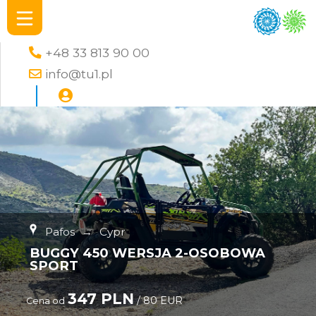
+48 33 813 90 00
info@tu1.pl
Pafos
→
Cypr
BUGGY 450 WERSJA 2-OSOBOWA
SPORT
347 PLN
/ 80 EUR
Cena od