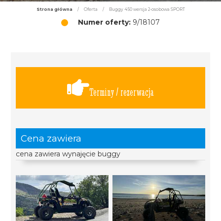
Strona główna
/
Oferta
/
Buggy 450 wersja 2-osobowa SPORT
Numer oferty:
9/18107
Terminy / rezerwacja
Cena zawiera
cena zawiera wynajęcie buggy