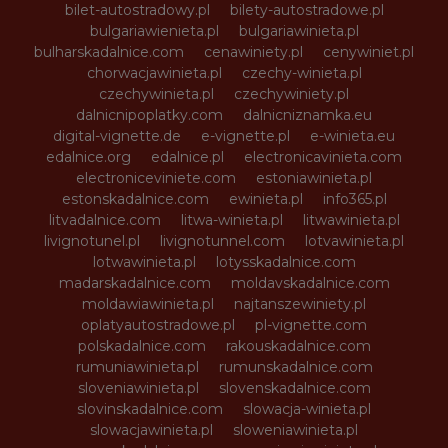
bilet-autostradowy.pl
bilety-autostradowe.pl
bulgariawienieta.pl
bulgariawinieta.pl
bulharskadalnice.com
cenawiniety.pl
cenywiniet.pl
chorwacjawinieta.pl
czechy-winieta.pl
czechywinieta.pl
czechywiniety.pl
dalnicnipoplatky.com
dalnicniznamka.eu
digital-vignette.de
e-vignette.pl
e-winieta.eu
edalnice.org
edalnice.pl
electronicavinieta.com
electroniceviniete.com
estoniawinieta.pl
estonskadalnice.com
ewinieta.pl
info365.pl
litvadalnice.com
litwa-winieta.pl
litwawinieta.pl
livignotunel.pl
livignotunnel.com
lotvawinieta.pl
lotwawinieta.pl
lotysskadalnice.com
madarskadalnice.com
moldavskadalnice.com
moldawiawinieta.pl
najtanszewiniety.pl
oplatyautostradowe.pl
pl-vignette.com
polskadalnice.com
rakouskadalnice.com
rumuniawinieta.pl
rumunskadalnice.com
sloveniawinieta.pl
slovenskadalnice.com
slovinskadalnice.com
slowacja-winieta.pl
slowacjawinieta.pl
sloweniawinieta.pl