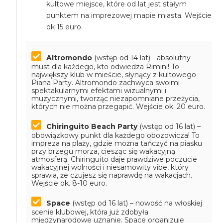
kultowe miejsce, które od lat jest stałym
punktem na imprezowej mapie miasta. Wejście
ok 15 euro.
Altromondo
(wstęp od 14 lat) - absolutny
must dla każdego, kto odwiedza Rimini! To
największy klub w mieście, słynący z kultowego
Piana Party. Altromondo zachwyca swoimi
spektakularnymi efektami wizualnymi i
muzycznymi, tworząc niezapomniane przeżycia,
których nie można przegapić.
Wejście ok. 20 euro.
Chiringuito Beach Party
(wstęp od 16 lat) –
obowiązkowy punkt dla każdego obozowicza! To
impreza na plaży, gdzie można tańczyć na piasku
przy brzegu morza, ciesząc się wakacyjną
atmosferą. Chiringuito daje prawdziwe poczucie
wakacyjnej wolności i niesamowity vibe, który
sprawia, że czujesz się naprawdę na wakacjach.
Wejście ok. 8-10 euro.
Space
(wstęp od 16 lat) – nowość na włoskiej
scenie klubowej, która już zdobyła
międzynarodowe uznanie. Space organizuje