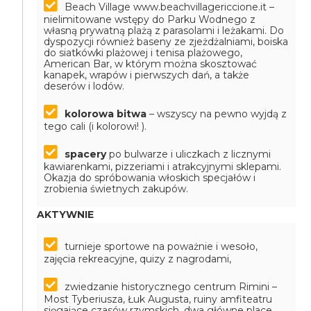
Beach Village www.beachvillagericcione.it –
nielimitowane wstępy do Parku Wodnego z
własną prywatną plażą z parasolami i leżakami. Do
dyspozycji również baseny ze zjeżdżalniami, boiska
do siatkówki plażowej i tenisa plażowego,
American Bar, w którym można skosztować
kanapek, wrapów i pierwszych dań, a także
deserów i lodów.
kolorowa bitwa
– wszyscy na pewno wyjdą z
tego cali (i kolorowi! ).
spacery
po bulwarze i uliczkach z licznymi
kawiarenkami, pizzeriami i atrakcyjnymi sklepami.
Okazja do spróbowania włoskich specjałów i
zrobienia świetnych zakupów.
AKTYWNIE
turnieje sportowe na poważnie i wesoło,
zajęcia rekreacyjne, quizy z nagrodami,
zwiedzanie historycznego centrum Rimini –
Most Tyberiusza, Łuk Augusta, ruiny amfiteatru
sięgające czasów rzymskich, dwa główne place