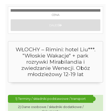
CENA
DALEJ
WŁOCHY – Rimini: hotel Liu***.
"Włoskie Wakacje" + park
rozrywki Mirabilandia i
zwiedzanie Wenecji. Obóz
młodzieżowy 12-19 lat
1) Terminy / składniki podstawowe / transport
2) Dane osobowe / składniki dodatkowe /