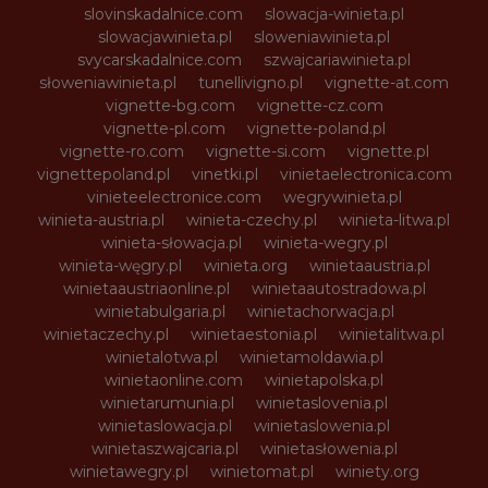
slovinskadalnice.com
slowacja-winieta.pl
slowacjawinieta.pl
sloweniawinieta.pl
svycarskadalnice.com
szwajcariawinieta.pl
słoweniawinieta.pl
tunellivigno.pl
vignette-at.com
vignette-bg.com
vignette-cz.com
vignette-pl.com
vignette-poland.pl
vignette-ro.com
vignette-si.com
vignette.pl
vignettepoland.pl
vinetki.pl
vinietaelectronica.com
vinieteelectronice.com
wegrywinieta.pl
winieta-austria.pl
winieta-czechy.pl
winieta-litwa.pl
winieta-słowacja.pl
winieta-wegry.pl
winieta-węgry.pl
winieta.org
winietaaustria.pl
winietaaustriaonline.pl
winietaautostradowa.pl
winietabulgaria.pl
winietachorwacja.pl
winietaczechy.pl
winietaestonia.pl
winietalitwa.pl
winietalotwa.pl
winietamoldawia.pl
winietaonline.com
winietapolska.pl
winietarumunia.pl
winietaslovenia.pl
winietaslowacja.pl
winietaslowenia.pl
winietaszwajcaria.pl
winietasłowenia.pl
winietawegry.pl
winietomat.pl
winiety.org