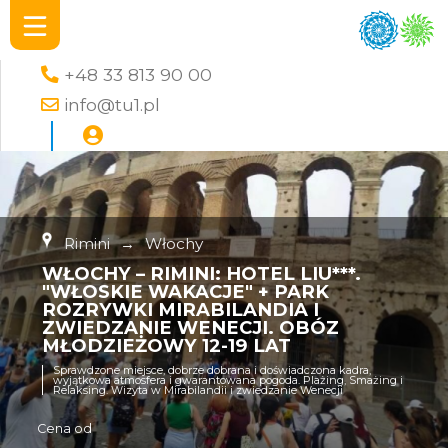
+48 33 813 90 00
info@tu1.pl
Rimini
→
Włochy
WŁOCHY – RIMINI: HOTEL LIU***.
"WŁOSKIE WAKACJE" + PARK
ROZRYWKI MIRABILANDIA I
ZWIEDZANIE WENECJI. OBÓZ
MŁODZIEŻOWY 12-19 LAT
Sprawdzone miejsce, dobrze dobrana i doświadczona kadra,
wyjątkowa atmosfera i gwarantowana pogoda. Plażing, Smażing i
Relaksing. Wizyta w Mirabilandii i zwiedzanie Wenecji
Cena od