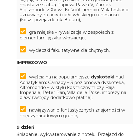
miasta ze statuą Papieża Pawła V, Zamek
Sigismondo z XV w., Kościół Tiempio Malatestiano
uznawany za arcydzieło włoskiego renesansu
(koszt przejazdu ok. 8 euro),
gra miejska – rywalizacja w zespołach z
elementami języka włoskiego,
wycieczki fakultatywne dla chętnych,
IMPREZOWO
wyjścia na najpopularniejsze
dyskoteki
nad
Adriatykiem: Carnaby – 3 poziomowa dyskoteka,
Altromondo – w stylu kosmicznym czy Baja
Imperiale, Peter Pan, Villa delle Rose, imprezy na
plaży (wstępy dodatkowo płatne),
nawiązywanie fantastycznych znajomości w
międzynarodowym gronie,
9 dzień
:
Śniadanie, wykwaterowanie z hotelu. Przejazd do