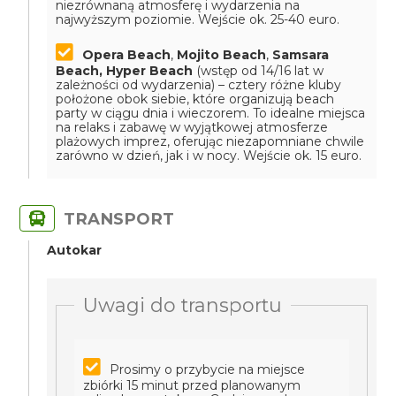
niezrównaną atmosferę i wydarzenia na
najwyższym poziomie.
Wejście ok. 25-40 euro.
Opera Beach
,
Mojito Beach
,
Samsara
Beach,
Hyper Beach
(wstęp od 14/16 lat w
zależności od wydarzenia) – cztery różne kluby
położone obok siebie, które organizują beach
party w ciągu dnia i wieczorem. To idealne miejsca
na relaks i zabawę w wyjątkowej atmosferze
plażowych imprez, oferując niezapomniane chwile
zarówno w dzień, jak i w nocy.
Wejście ok. 15 euro.
TRANSPORT
Autokar
Uwagi do transportu
Prosimy o przybycie na miejsce
zbiórki 15 minut przed planowanym