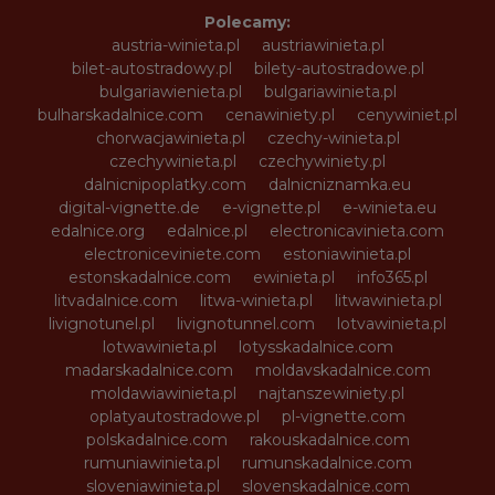
Polecamy:
austria-winieta.pl
austriawinieta.pl
bilet-autostradowy.pl
bilety-autostradowe.pl
bulgariawienieta.pl
bulgariawinieta.pl
bulharskadalnice.com
cenawiniety.pl
cenywiniet.pl
chorwacjawinieta.pl
czechy-winieta.pl
czechywinieta.pl
czechywiniety.pl
dalnicnipoplatky.com
dalnicniznamka.eu
digital-vignette.de
e-vignette.pl
e-winieta.eu
edalnice.org
edalnice.pl
electronicavinieta.com
electroniceviniete.com
estoniawinieta.pl
estonskadalnice.com
ewinieta.pl
info365.pl
litvadalnice.com
litwa-winieta.pl
litwawinieta.pl
livignotunel.pl
livignotunnel.com
lotvawinieta.pl
lotwawinieta.pl
lotysskadalnice.com
madarskadalnice.com
moldavskadalnice.com
moldawiawinieta.pl
najtanszewiniety.pl
oplatyautostradowe.pl
pl-vignette.com
polskadalnice.com
rakouskadalnice.com
rumuniawinieta.pl
rumunskadalnice.com
sloveniawinieta.pl
slovenskadalnice.com