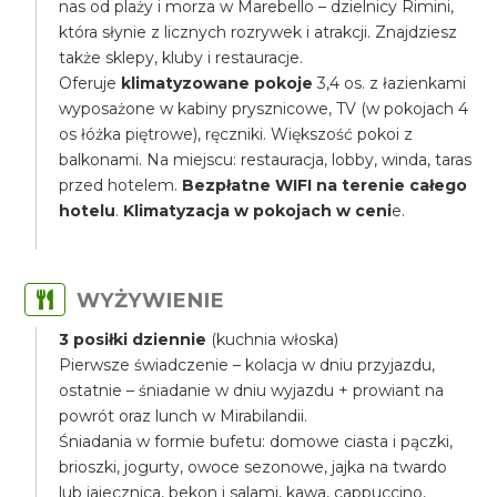
nas od plaży i morza w Marebello – dzielnicy Rimini,
która słynie z licznych rozrywek i atrakcji. Znajdziesz
także sklepy, kluby i restauracje.
Oferuje
klimatyzowane pokoje
3,4 os. z łazienkami
wyposażone w kabiny prysznicowe, TV (w pokojach 4
os łóżka piętrowe), ręczniki. Większość pokoi z
balkonami. Na miejscu: restauracja, lobby, winda, taras
przed hotelem.
Bezpłatne WIFI na terenie całego
hotelu
.
Klimatyzacja w pokojach w ceni
e.
WYŻYWIENIE
3 posiłki dziennie
(kuchnia włoska)
Pierwsze świadczenie – kolacja w dniu przyjazdu,
ostatnie – śniadanie w dniu wyjazdu + prowiant na
powrót oraz lunch w Mirabilandii.
Śniadania w formie bufetu: domowe ciasta i pączki,
brioszki, jogurty, owoce sezonowe, jajka na twardo
lub jajecznica, bekon i salami, kawa, cappuccino,