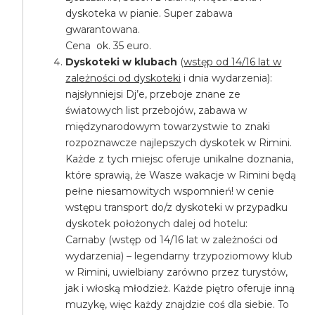
dyskoteka w pianie. Super zabawa
gwarantowana.
Cena ok. 35 euro.
Dyskoteki w klubach
(
wstęp od 14/16 lat w
zależności od dyskoteki
i dnia wydarzenia):
najsłynniejsi Dj’e, przeboje znane ze
światowych list przebojów, zabawa w
międzynarodowym towarzystwie to znaki
rozpoznawcze najlepszych dyskotek w Rimini.
Każde z tych miejsc oferuje unikalne doznania,
które sprawią, że Wasze wakacje w Rimini będą
pełne niesamowitych wspomnień! w cenie
wstępu transport do/z dyskoteki w przypadku
dyskotek położonych dalej od hotelu:
Carnaby (wstęp od 14/16 lat w zależności od
wydarzenia) – legendarny trzypoziomowy klub
w Rimini, uwielbiany zarówno przez turystów,
jak i włoską młodzież. Każde piętro oferuje inną
muzykę, więc każdy znajdzie coś dla siebie. To