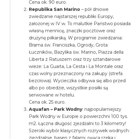
Cena ok. 90 euro.
Republika San Marino
– pół dniowe
zwiedzanie najstarszej republiki Europy,
założonej w IV w. To malutkie Państwo posiada
własną mennicę, znaczki pocztowe oraz
drużynę piłkarską. W programie zwiedzania:
Brama św. Franciszka, Ogrody, Grota
Łuczników, Bazylika św. Marino, Piazza della
Liberta z Ratuszem oraz trzy sztandarowe
wieże: La Guaita, La Cesta i La Montale oraz
czas wolny przeznaczony na zakupy (strefa
bezcłowa). Wycieczka odbywa się albo przed
albo po obiedzie, wszystkie posiłki są
serwowane w hotelu.
Cena ok. 25 euro.
Aquafan – Park Wodny
: najpopularniejszy
Park Wodny w Europie o powierzchni 100 tys.
m2. Łączna długość zjeżdżalni to 3 kilometry!
Szeroki wybór klasycznych rozrywek wodnych:
zjeżdżalnie, basen z falami, rwąca rzeka i