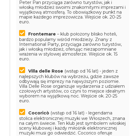
Peter Pan przyciąga zarówno turystów, jak i
włoską młodzież swoimi znakomitymi imprezami i
wyjątkową atmosferą. To obowiązkowy punkt na
mapie każdego imprezowicza.
Wejście ok. 20-25
euro.
Frontemare
– klub położony blisko hoteli,
bardzo popularny wśród młodzieży. Znany z
International Party, przyciąga zarówno turystów,
jak i włoską młodzież, oferując niezapomniane
wrażenia w stylowej atmosferze.
Wejście ok. 15
euro.
Villa delle Rose
(wstęp od 16 lat) - jeden z
najlepszych klubów na wybrzeżu, gdzie zawsze
odbywają się imprezy na najwyższym poziomie.
Villa Delle Rose organizuje wydarzenia z udziałem
czołowych artystów, co czyni to miejsce idealnym
wyborem na wyjątkową noc.
Wejście ok. 20-25
euro.
Cocoricò
(wstęp od 16 lat) - legendarna
stolica elektronicznej muzyki we Włoszech, znana
na całym świecie. Ten klub jest symbolem włoskiej
sceny klubowej i każdy miłośnik elektronicznej
muzyki musi go odwiedzić. Cocorico oferuje