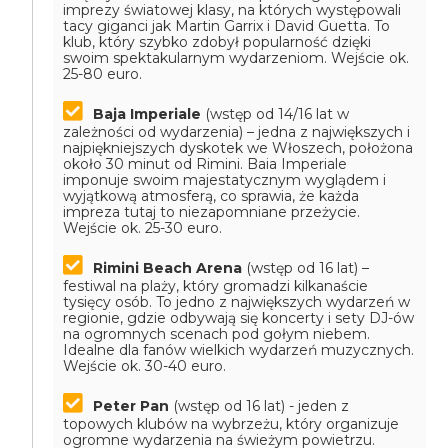
imprezy światowej klasy, na których występowali
tacy giganci jak Martin Garrix i David Guetta. To
klub, który szybko zdobył popularność dzięki
swoim spektakularnym wydarzeniom.
Wejście ok.
25-80 euro.
Baja Imperiale
(wstęp od 14/16 lat w
zależności od wydarzenia) – jedna z największych i
najpiękniejszych dyskotek we Włoszech, położona
około 30 minut od Rimini. Baia Imperiale
imponuje swoim majestatycznym wyglądem i
wyjątkową atmosferą, co sprawia, że każda
impreza tutaj to niezapomniane przeżycie.
Wejście ok. 25-30 euro.
Rimini Beach Arena
(wstęp od 16 lat) –
festiwal na plaży, który gromadzi kilkanaście
tysięcy osób. To jedno z największych wydarzeń w
regionie, gdzie odbywają się koncerty i sety DJ-ów
na ogromnych scenach pod gołym niebem.
Idealne dla fanów wielkich wydarzeń muzycznych.
Wejście ok. 30-40 euro.
Peter Pan
(wstęp od 16 lat) - jeden z
topowych klubów na wybrzeżu, który organizuje
ogromne wydarzenia na świeżym powietrzu.