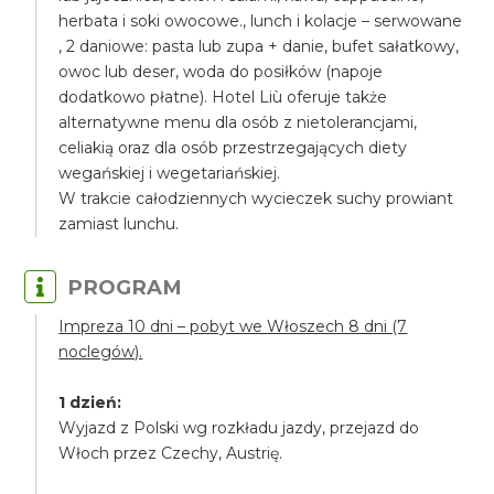
herbata i soki owocowe., lunch i kolacje – serwowane
, 2 daniowe: pasta lub zupa + danie, bufet sałatkowy,
owoc lub deser, woda do posiłków (napoje
dodatkowo płatne). Hotel Liù oferuje także
alternatywne menu dla osób z nietolerancjami,
celiakią oraz dla osób przestrzegających diety
wegańskiej i wegetariańskiej.
W trakcie całodziennych wycieczek suchy prowiant
zamiast lunchu.
PROGRAM
Impreza 10 dni – pobyt we Włoszech 8 dni (7
noclegów).
1 dzień:
Wyjazd z Polski wg rozkładu jazdy, przejazd do
Włoch przez Czechy, Austrię.