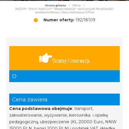
Strona główna
/
Oferta
/
WŁOCHY – Rimini: hotel Liu***. "Włoskie Wakacje" + park rozrywki Mirabilandia i
zwiedzanie Wenecji. Obóz młodzieżowy 12-19 lat
Numer oferty:
192/18109
Terminy / rezerwacja
O
Cena zawiera
Cena podstawowa obejmuje
: transport,
zakwaterowanie, wyżywienie, kierownika i opiekę
pedagogiczną, ubezpieczenie (KL 20000 Euro, NNW
15000 PLN, bagaż 1000 PLN) i podatek VAT, składkę