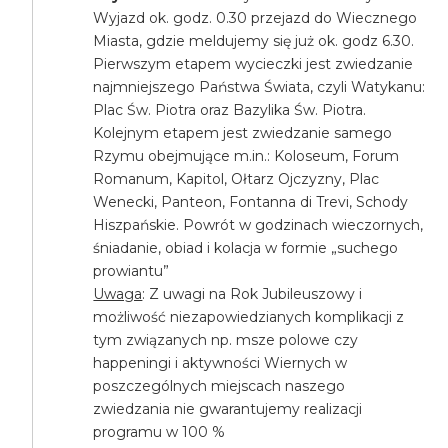
Wyjazd ok. godz. 0.30 przejazd do Wiecznego
Miasta, gdzie meldujemy się już ok. godz 6.30.
Pierwszym etapem wycieczki jest zwiedzanie
najmniejszego Państwa Świata, czyli Watykanu:
Plac Św. Piotra oraz Bazylika Św. Piotra.
Kolejnym etapem jest zwiedzanie samego
Rzymu obejmujące m.in.: Koloseum, Forum
Romanum, Kapitol, Ołtarz Ojczyzny, Plac
Wenecki, Panteon, Fontanna di Trevi, Schody
Hiszpańskie. Powrót w godzinach wieczornych,
śniadanie, obiad i kolacja w formie „suchego
prowiantu”
Uwaga
: Z uwagi na Rok Jubileuszowy i
możliwość niezapowiedzianych komplikacji z
tym związanych np. msze polowe czy
happeningi i aktywności Wiernych w
poszczególnych miejscach naszego
zwiedzania nie gwarantujemy realizacji
programu w 100 %