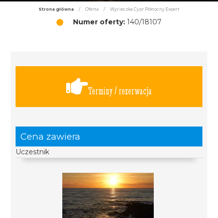
Strona główna
/
Oferta
/
Wycieczka Cypr Północny Expert
Numer oferty:
140/18107
Terminy / rezerwacja
Cena zawiera
Uczestnik