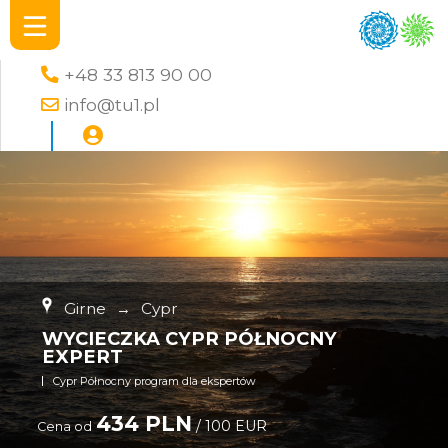
+48 33 813 90 00
info@tu1.pl
Girne
→
Cypr
WYCIECZKA CYPR PÓŁNOCNY
EXPERT
Cypr Północny program dla ekspertów
434 PLN
/ 100 EUR
Cena od