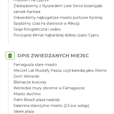
muzeum na Cyprze.
Zdobędziemy z Ryszardem Lwie Serce bizantyjski
zamek Kantara.
Odwiedzimy najbogatsze miasto portowe Kyrenię.
Spędzimy czas na starówce w Nikozji.
Sesja fotograficzna i wideo.
Poczujesz klimat najbardziej dzikiej części Cypru.
OPIS ZWIEDZANYCH MIEJSC
Famagusta stare miasto
Meczet Lali Mustafy Pasza, czyli katedra jakw Reims
Dom Wenecki
Bliźniacze kościoły
Weneckie mury obronne w Famaguście
Miasto duchów
Palm Beach plaża nadzieji
Salamina starożytne miasto (2.5 eur wstęp)
Iskele plaża