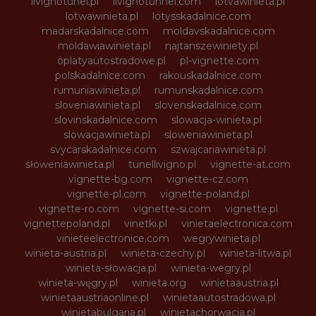
livignotunel.pl
livignotunnel.com
lotvawinieta.pl
lotwawinieta.pl
lotysskadalnice.com
madarskadalnice.com
moldavskadalnice.com
moldawiawinieta.pl
najtanszewiniety.pl
oplatyautostradowe.pl
pl-vignette.com
polskadalnice.com
rakouskadalnice.com
rumuniawinieta.pl
rumunskadalnice.com
sloveniawinieta.pl
slovenskadalnice.com
slovinskadalnice.com
slowacja-winieta.pl
slowacjawinieta.pl
sloweniawinieta.pl
svycarskadalnice.com
szwajcariawinieta.pl
słoweniawinieta.pl
tunellivigno.pl
vignette-at.com
vignette-bg.com
vignette-cz.com
vignette-pl.com
vignette-poland.pl
vignette-ro.com
vignette-si.com
vignette.pl
vignettepoland.pl
vinetki.pl
vinietaelectronica.com
vinieteelectronice.com
wegrywinieta.pl
winieta-austria.pl
winieta-czechy.pl
winieta-litwa.pl
winieta-słowacja.pl
winieta-wegry.pl
winieta-węgry.pl
winieta.org
winietaaustria.pl
winietaaustriaonline.pl
winietaautostradowa.pl
winietabulgaria.pl
winietachorwacja.pl